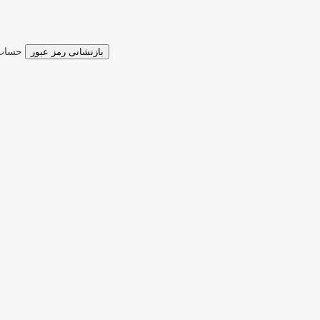
بازنشانی رمز عبور
اطلاعات ورودتان را فراموش کرده اید؟
حساب 