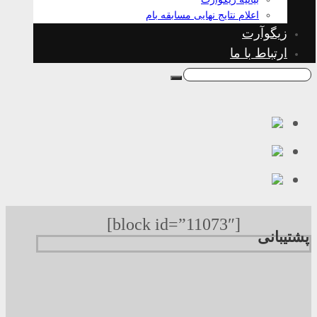
اعلام نتایج نهایی مسابقه بام
زیگوآرت
ارتباط با ما
[block id=”11073″]
پشتیبانی