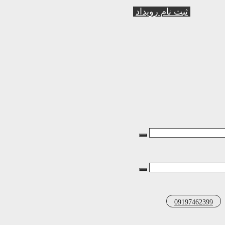
ثبت نام رویداد
09197462399