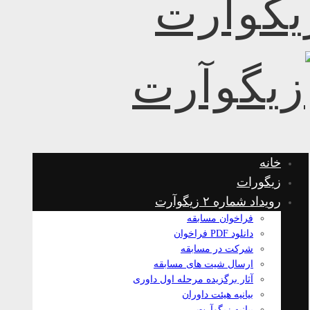
خانه
زیگورات
رویداد شماره ۲ زیگوآرت
فراخوان مسابقه
دانلود PDF فراخوان
شرکت در مسابقه
ارسال شیت های مسابقه
آثار برگزیده مرحله اول داوری
بیانیه هیئت داوران
بیانیه زیگوآرت