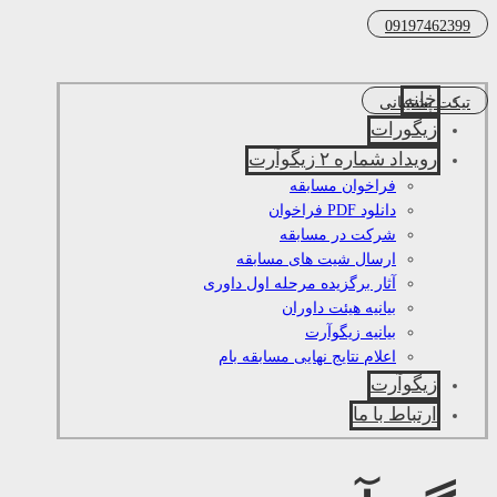
09197462399
خانه
تیکت پشتیبانی
زیگورات
رویداد شماره ۲ زیگوآرت
فراخوان مسابقه
دانلود PDF فراخوان
شرکت در مسابقه
ارسال شیت های مسابقه
آثار برگزیده مرحله اول داوری
بیانیه هیئت داوران
بیانیه زیگوآرت
اعلام نتایج نهایی مسابقه بام
زیگوآرت
ارتباط با ما