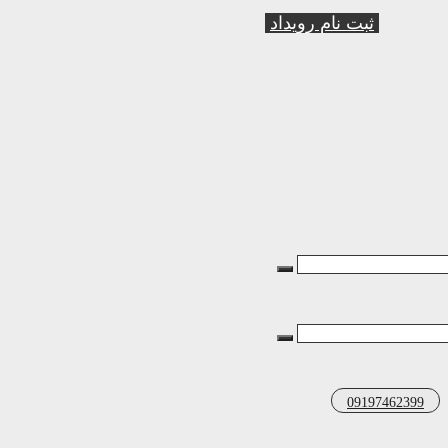
ثبت نام رویداد
09197462399