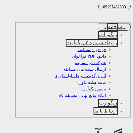
09197462399
خانه
تیکت پشتیبانی
زیگورات
رویداد شماره ۲ زیگوآرت
فراخوان مسابقه
دانلود PDF فراخوان
شرکت در مسابقه
ارسال شیت های مسابقه
آثار برگزیده مرحله اول داوری
بیانیه هیئت داوران
بیانیه زیگوآرت
اعلام نتایج نهایی مسابقه بام
زیگوآرت
ارتباط با ما