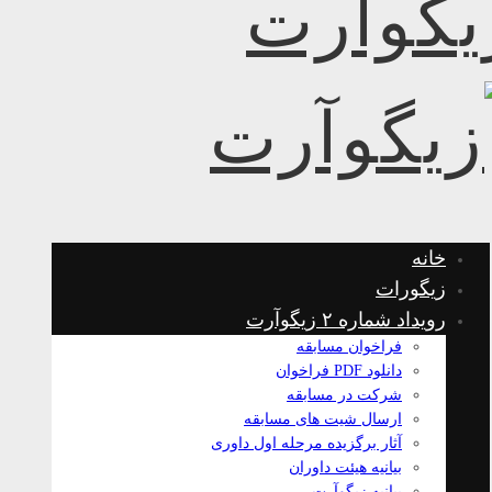
خانه
زیگورات
رویداد شماره ۲ زیگوآرت
فراخوان مسابقه
دانلود PDF فراخوان
شرکت در مسابقه
ارسال شیت های مسابقه
آثار برگزیده مرحله اول داوری
بیانیه هیئت داوران
بیانیه زیگوآرت