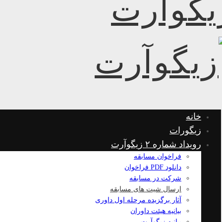
خانه
زیگورات
رویداد شماره ۲ زیگوآرت
فراخوان مسابقه
دانلود PDF فراخوان
شرکت در مسابقه
ارسال شیت های مسابقه
آثار برگزیده مرحله اول داوری
بیانیه هیئت داوران
بیانیه زیگوآرت