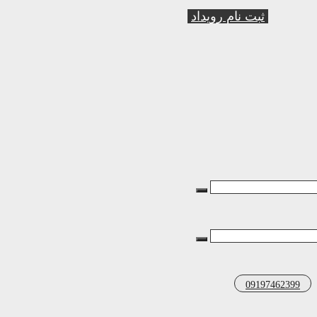
ثبت نام رویداد
09197462399