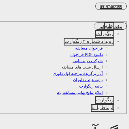
09197462399
خانه
تیکت پشتیبانی
زیگورات
رویداد شماره ۲ زیگوآرت
فراخوان مسابقه
دانلود PDF فراخوان
شرکت در مسابقه
ارسال شیت های مسابقه
آثار برگزیده مرحله اول داوری
بیانیه هیئت داوران
بیانیه زیگوآرت
اعلام نتایج نهایی مسابقه بام
زیگوآرت
ارتباط با ما