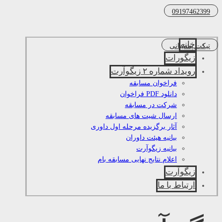
09197462399
خانه
تیکت پشتیبانی
زیگورات
رویداد شماره ۲ زیگوآرت
فراخوان مسابقه
دانلود PDF فراخوان
شرکت در مسابقه
ارسال شیت های مسابقه
آثار برگزیده مرحله اول داوری
بیانیه هیئت داوران
بیانیه زیگوآرت
اعلام نتایج نهایی مسابقه بام
زیگوآرت
ارتباط با ما