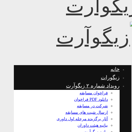
خانه
زیگورات
رویداد شماره ۲ زیگوآرت
فراخوان مسابقه
دانلود PDF فراخوان
شرکت در مسابقه
ارسال شیت های مسابقه
آثار برگزیده مرحله اول داوری
بیانیه هیئت داوران
بیانیه زیگوآرت