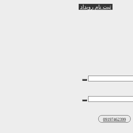
ثبت نام رویداد
09197462399