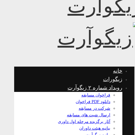
خانه
زیگورات
رویداد شماره ۲ زیگوآرت
فراخوان مسابقه
دانلود PDF فراخوان
شرکت در مسابقه
ارسال شیت های مسابقه
آثار برگزیده مرحله اول داوری
بیانیه هیئت داوران
بیانیه زیگوآرت