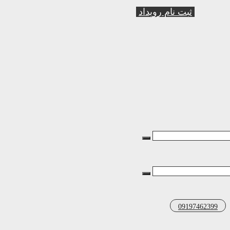
ثبت نام رویداد
09197462399