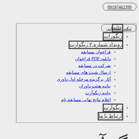
09197462399
خانه
تیکت پشتیبانی
زیگورات
رویداد شماره ۲ زیگوآرت
فراخوان مسابقه
دانلود PDF فراخوان
شرکت در مسابقه
ارسال شیت های مسابقه
آثار برگزیده مرحله اول داوری
بیانیه هیئت داوران
بیانیه زیگوآرت
اعلام نتایج نهایی مسابقه بام
زیگوآرت
ارتباط با ما