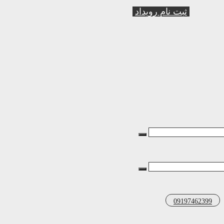
ثبت نام رویداد
09197462399