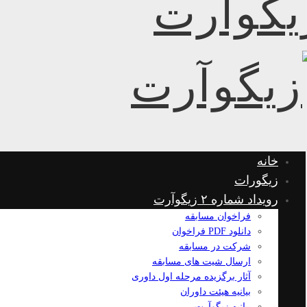
خانه
زیگورات
رویداد شماره ۲ زیگوآرت
فراخوان مسابقه
دانلود PDF فراخوان
شرکت در مسابقه
ارسال شیت های مسابقه
آثار برگزیده مرحله اول داوری
بیانیه هیئت داوران
بیانیه زیگوآرت