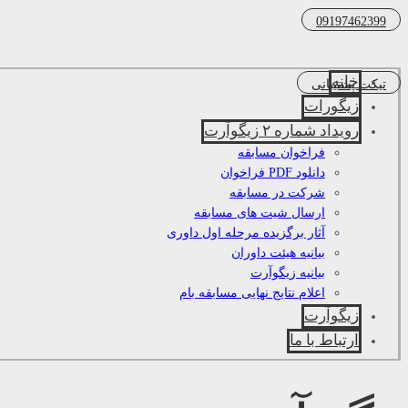
09197462399
خانه
تیکت پشتیبانی
زیگورات
رویداد شماره ۲ زیگوآرت
فراخوان مسابقه
دانلود PDF فراخوان
شرکت در مسابقه
ارسال شیت های مسابقه
آثار برگزیده مرحله اول داوری
بیانیه هیئت داوران
بیانیه زیگوآرت
اعلام نتایج نهایی مسابقه بام
زیگوآرت
ارتباط با ما