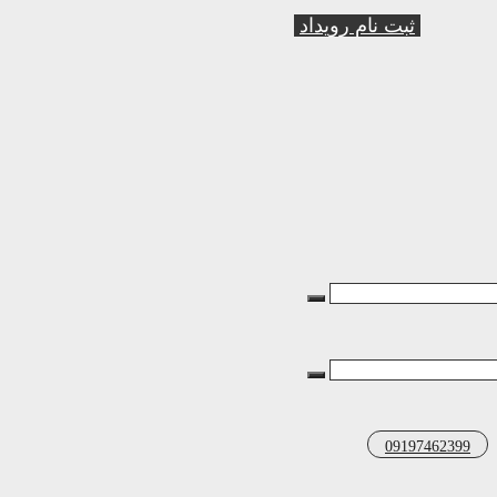
ثبت نام رویداد
09197462399