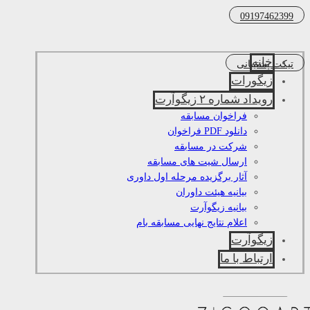
09197462399
خانه
تیکت پشتیبانی
زیگورات
رویداد شماره ۲ زیگوآرت
فراخوان مسابقه
دانلود PDF فراخوان
شرکت در مسابقه
ارسال شیت های مسابقه
آثار برگزیده مرحله اول داوری
بیانیه هیئت داوران
بیانیه زیگوآرت
اعلام نتایج نهایی مسابقه بام
زیگوآرت
ارتباط با ما