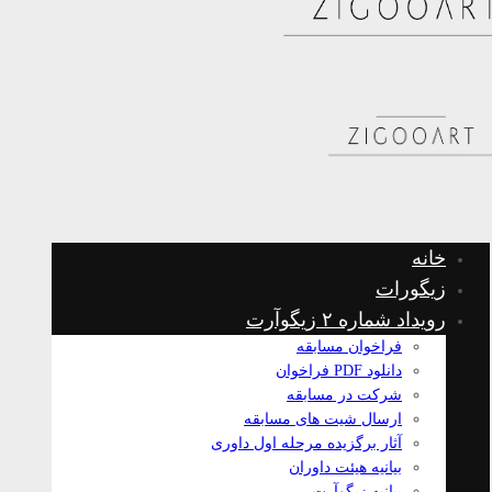
خانه
زیگورات
رویداد شماره ۲ زیگوآرت
فراخوان مسابقه
دانلود PDF فراخوان
شرکت در مسابقه
ارسال شیت های مسابقه
آثار برگزیده مرحله اول داوری
بیانیه هیئت داوران
بیانیه زیگوآرت