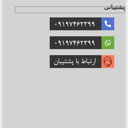
پشتیبانی