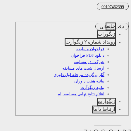
09197462399
خانه
تیکت پشتیبانی
زیگورات
رویداد شماره ۲ زیگوآرت
فراخوان مسابقه
دانلود PDF فراخوان
شرکت در مسابقه
ارسال شیت های مسابقه
آثار برگزیده مرحله اول داوری
بیانیه هیئت داوران
بیانیه زیگوآرت
اعلام نتایج نهایی مسابقه بام
زیگوآرت
ارتباط با ما