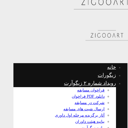
خانه
زیگورات
رویداد شماره ۲ زیگوآرت
فراخوان مسابقه
دانلود PDF فراخوان
شرکت در مسابقه
ارسال شیت های مسابقه
آثار برگزیده مرحله اول داوری
بیانیه هیئت داوران
بیانیه زیگوآرت