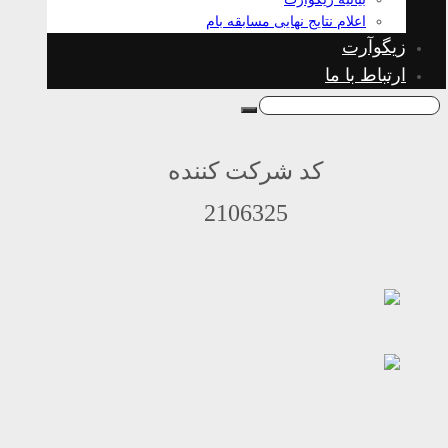
اعلام نتایج نهایی مسابقه بام
زیگوآرت
ارتباط با ما
کد شرکت کننده
2106325