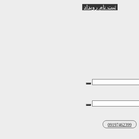
ثبت نام رویداد
09197462399