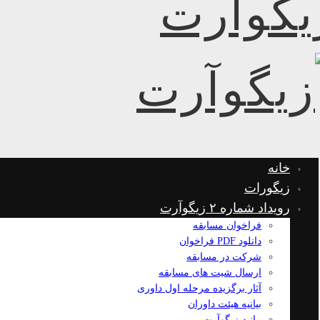
خانه
زیگورات
رویداد شماره ۲ زیگوآرت
فراخوان مسابقه
دانلود PDF فراخوان
شرکت در مسابقه
ارسال شیت های مسابقه
آثار برگزیده مرحله اول داوری
بیانیه هیئت داوران
بیانیه زیگوآرت