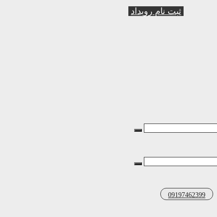
ثبت نام رویداد
09197462399