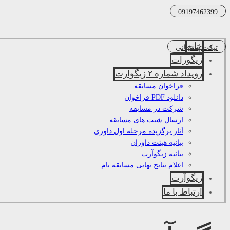
09197462399
خانه
تیکت پشتیبانی
زیگورات
رویداد شماره ۲ زیگوآرت
فراخوان مسابقه
دانلود PDF فراخوان
شرکت در مسابقه
ارسال شیت های مسابقه
آثار برگزیده مرحله اول داوری
بیانیه هیئت داوران
بیانیه زیگوآرت
اعلام نتایج نهایی مسابقه بام
زیگوآرت
ارتباط با ما