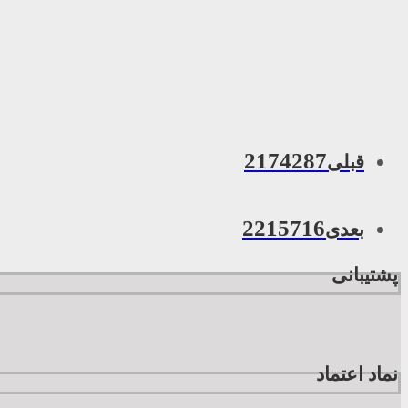
2174287
قبلی
2215716
بعدی
پشتیبانی
نماد اعتماد