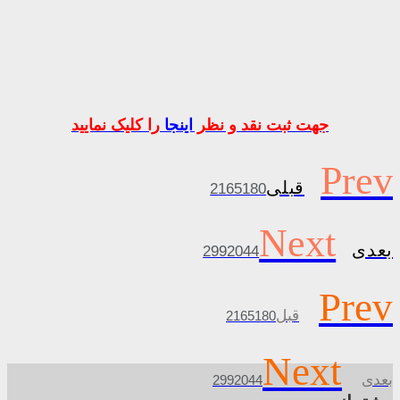
جهت ثبت نقد و نظر
اینجا
را کلیک نمایید
Prev
قبلی
2165180
Next
بعدی
2992044
Prev
قبل
2165180
Next
بعدی
2992044