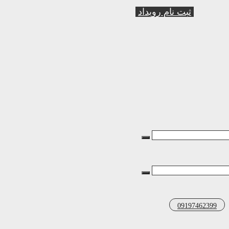
ثبت نام رویداد
09197462399