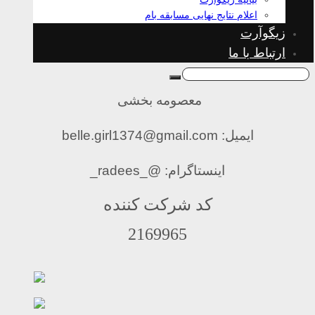
اعلام نتایج نهایی مسابقه بام
زیگوآرت
ارتباط با ما
معصومه بخشی
ایمیل: belle.girl1374@gmail.com
اینستاگرام: @_radees_
کد شرکت کننده
2169965