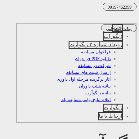
09197462399
خانه
تیکت پشتیبانی
زیگورات
رویداد شماره ۲ زیگوآرت
فراخوان مسابقه
دانلود PDF فراخوان
شرکت در مسابقه
ارسال شیت های مسابقه
آثار برگزیده مرحله اول داوری
بیانیه هیئت داوران
بیانیه زیگوآرت
اعلام نتایج نهایی مسابقه بام
زیگوآرت
ارتباط با ما