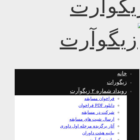
خانه
زیگورات
رویداد شماره ۲ زیگوآرت
فراخوان مسابقه
دانلود PDF فراخوان
شرکت در مسابقه
ارسال شیت های مسابقه
آثار برگزیده مرحله اول داوری
بیانیه هیئت داوران
بیانیه زیگوآرت