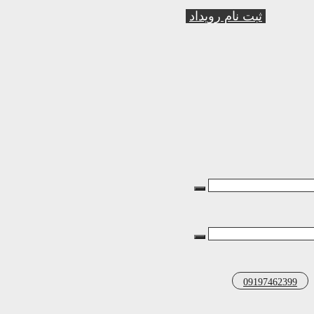
ثبت نام رویداد
09197462399