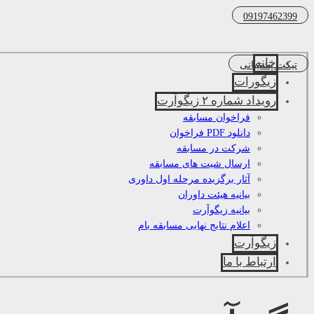
09197462399
خانه
تیکت پشتیبانی
زیگورات
رویداد شماره ۲ زیگوآرت
فراخوان مسابقه
دانلود PDF فراخوان
شرکت در مسابقه
ارسال شیت های مسابقه
آثار برگزیده مرحله اول داوری
بیانیه هیئت داوران
بیانیه زیگوآرت
اعلام نتایج نهایی مسابقه بام
زیگوآرت
ارتباط با ما