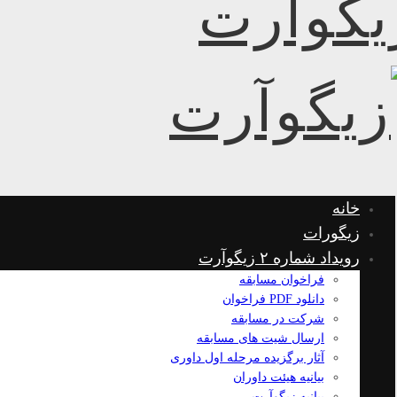
خانه
زیگورات
رویداد شماره ۲ زیگوآرت
فراخوان مسابقه
دانلود PDF فراخوان
شرکت در مسابقه
ارسال شیت های مسابقه
آثار برگزیده مرحله اول داوری
بیانیه هیئت داوران
بیانیه زیگوآرت