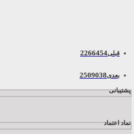
2266454
قبلی
2509038
بعدی
پشتیبانی
نماد اعتماد