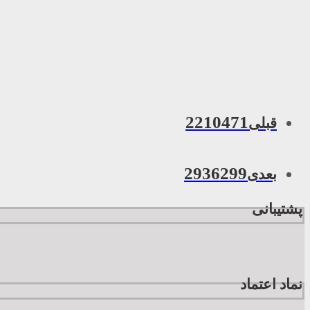
2210471
قبلی
2936299
بعدی
پشتیبانی
نماد اعتماد