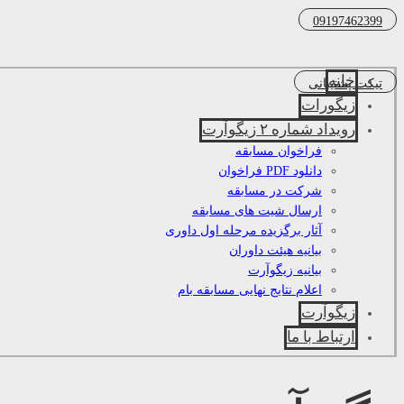
09197462399
خانه
تیکت پشتیبانی
زیگورات
رویداد شماره ۲ زیگوآرت
فراخوان مسابقه
دانلود PDF فراخوان
شرکت در مسابقه
ارسال شیت های مسابقه
آثار برگزیده مرحله اول داوری
بیانیه هیئت داوران
بیانیه زیگوآرت
اعلام نتایج نهایی مسابقه بام
زیگوآرت
ارتباط با ما