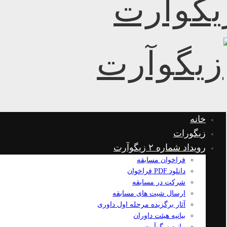
خانه
زیگورات
رویداد شماره ۲ زیگوآرت
فراخوان مسابقه
دانلود PDF فراخوان
شرکت در مسابقه
ارسال شیت های مسابقه
آثار برگزیده مرحله اول داوری
بیانیه هیئت داوران
بیانیه زیگوآرت