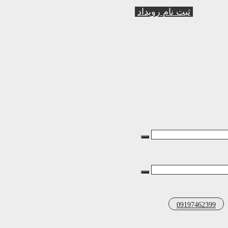
ثبت نام رویداد
09197462399