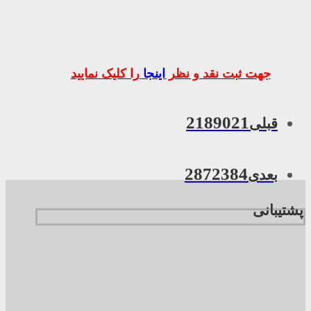
جهت ثبت نقد و نظر
اینجا
را کلیک نمایید
2189021
قبلی
2872384
بعدی
پشتیبانی