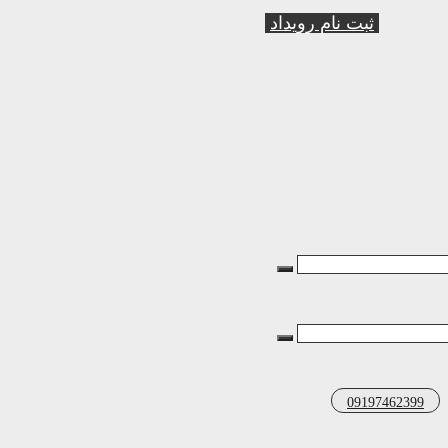
ثبت نام رویداد
09197462399