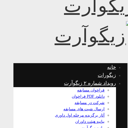
خانه
زیگورات
رویداد شماره ۲ زیگوآرت
فراخوان مسابقه
دانلود PDF فراخوان
شرکت در مسابقه
ارسال شیت های مسابقه
آثار برگزیده مرحله اول داوری
بیانیه هیئت داوران
بیانیه زیگوآرت