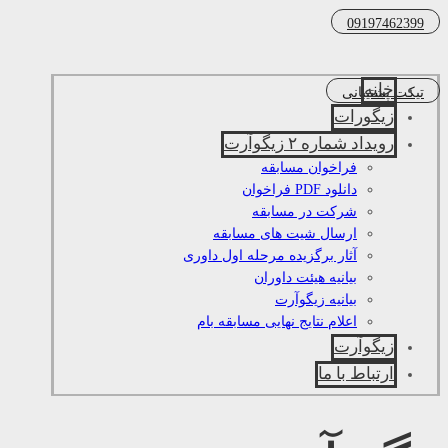
09197462399
خانه
تیکت پشتیبانی
زیگورات
رویداد شماره ۲ زیگوآرت
فراخوان مسابقه
دانلود PDF فراخوان
شرکت در مسابقه
ارسال شیت های مسابقه
آثار برگزیده مرحله اول داوری
بیانیه هیئت داوران
بیانیه زیگوآرت
اعلام نتایج نهایی مسابقه بام
زیگوآرت
ارتباط با ما