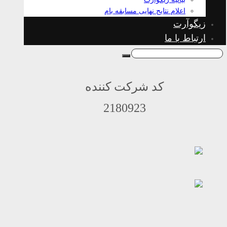
اعلام نتایج نهایی مسابقه بام
زیگوآرت
ارتباط با ما
کد شرکت کننده
2180923