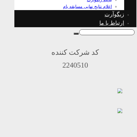
اعلام نتایج نهایی مسابقه بام
زیگوآرت
ارتباط با ما
کد شرکت کننده
2240510