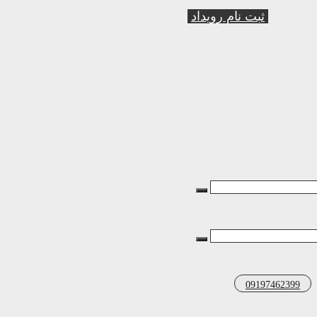
ثبت نام رویداد
09197462399