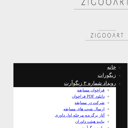
خانه
زیگورات
رویداد شماره ۲ زیگوآرت
فراخوان مسابقه
دانلود PDF فراخوان
شرکت در مسابقه
ارسال شیت های مسابقه
آثار برگزیده مرحله اول داوری
بیانیه هیئت داوران
بیانیه زیگوآرت