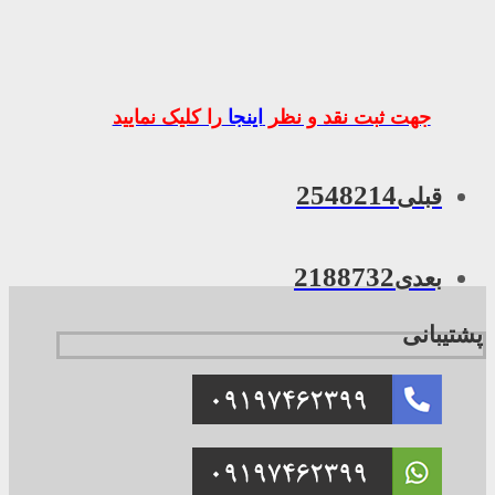
جهت ثبت نقد و نظر
اینجا
را کلیک نمایید
2548214
قبلی
2188732
بعدی
پشتیبانی