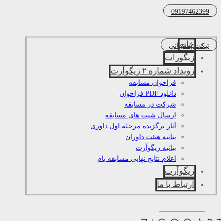
09197462399
خانه
تیکت پشتیبانی
زیگورات
رویداد شماره ۲ زیگوآرت
فراخوان مسابقه
دانلود PDF فراخوان
شرکت در مسابقه
ارسال شیت های مسابقه
آثار برگزیده مرحله اول داوری
بیانیه هیئت داوران
بیانیه زیگوآرت
اعلام نتایج نهایی مسابقه بام
زیگوآرت
ارتباط با ما