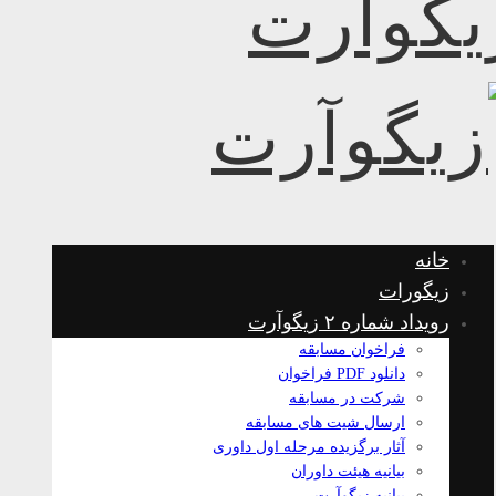
خانه
زیگورات
رویداد شماره ۲ زیگوآرت
فراخوان مسابقه
دانلود PDF فراخوان
شرکت در مسابقه
ارسال شیت های مسابقه
آثار برگزیده مرحله اول داوری
بیانیه هیئت داوران
بیانیه زیگوآرت