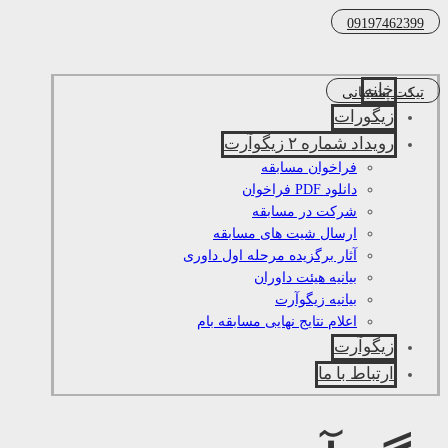
09197462399
خانه
تیکت پشتیبانی
زیگورات
رویداد شماره ۲ زیگوآرت
فراخوان مسابقه
دانلود PDF فراخوان
شرکت در مسابقه
ارسال شیت های مسابقه
آثار برگزیده مرحله اول داوری
بیانیه هیئت داوران
بیانیه زیگوآرت
اعلام نتایج نهایی مسابقه بام
زیگوآرت
ارتباط با ما