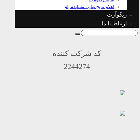
اعلام نتایج نهایی مسابقه بام
زیگوآرت
ارتباط با ما
کد شرکت کننده
2244274