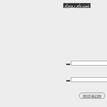
ثبت نام رویداد
09197462399