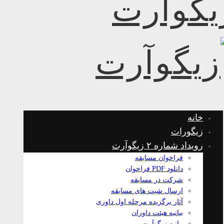
خانه
زیگورات
رویداد شماره ۲ زیگوآرت
فراخوان مسابقه
دانلود PDF فراخوان
شرکت در مسابقه
ارسال شیت های مسابقه
آثار برگزیده مرحله اول داوری
بیانیه هیئت داوران
بیانیه زیگوآرت