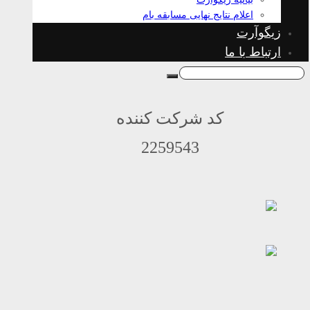
اعلام نتایج نهایی مسابقه بام
زیگوآرت
ارتباط با ما
کد شرکت کننده
2259543