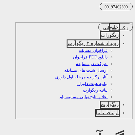
09197462399
خانه
تیکت پشتیبانی
زیگورات
رویداد شماره ۲ زیگوآرت
فراخوان مسابقه
دانلود PDF فراخوان
شرکت در مسابقه
ارسال شیت های مسابقه
آثار برگزیده مرحله اول داوری
بیانیه هیئت داوران
بیانیه زیگوآرت
اعلام نتایج نهایی مسابقه بام
زیگوآرت
ارتباط با ما