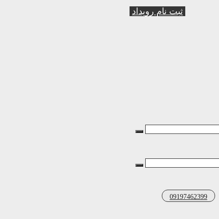
ثبت نام رویداد
09197462399