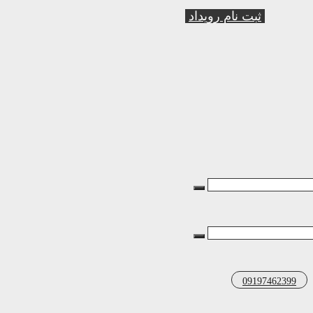
ثبت نام رویداد
09197462399