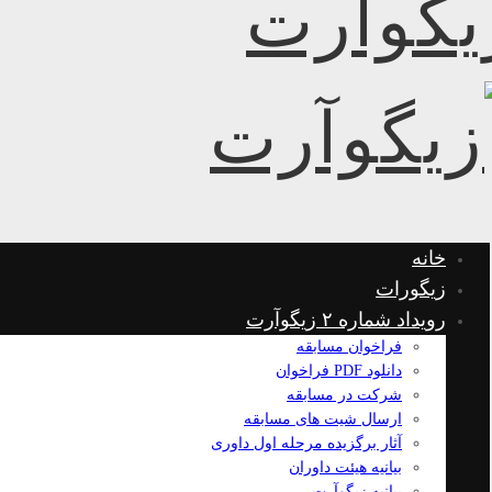
خانه
زیگورات
رویداد شماره ۲ زیگوآرت
فراخوان مسابقه
دانلود PDF فراخوان
شرکت در مسابقه
ارسال شیت های مسابقه
آثار برگزیده مرحله اول داوری
بیانیه هیئت داوران
بیانیه زیگوآرت