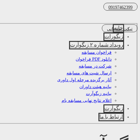
09197462399
خانه
تیکت پشتیبانی
زیگورات
رویداد شماره ۲ زیگوآرت
فراخوان مسابقه
دانلود PDF فراخوان
شرکت در مسابقه
ارسال شیت های مسابقه
آثار برگزیده مرحله اول داوری
بیانیه هیئت داوران
بیانیه زیگوآرت
اعلام نتایج نهایی مسابقه بام
زیگوآرت
ارتباط با ما