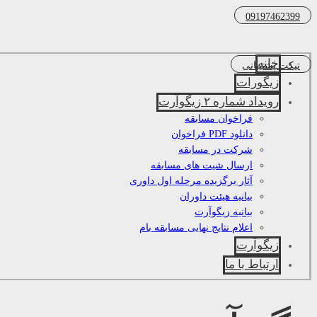
09197462399
خانه
تیکت پشتیبانی
زیگورات
رویداد شماره ۲ زیگوآرت
فراخوان مسابقه
دانلود PDF فراخوان
شرکت در مسابقه
ارسال شیت های مسابقه
آثار برگزیده مرحله اول داوری
بیانیه هیئت داوران
بیانیه زیگوآرت
اعلام نتایج نهایی مسابقه بام
زیگوآرت
ارتباط با ما