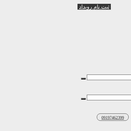
ثبت نام رویداد
09197462399