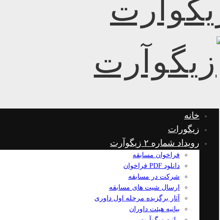
خانه
زیگورات
رویداد شماره ۲ زیگوآرت
فراخوان مسابقه
دانلود PDF فراخوان
شرکت در مسابقه
ارسال شیت های مسابقه
آثار برگزیده مرحله اول داوری
بیانیه هیئت داوران
بیانیه زیگوآرت