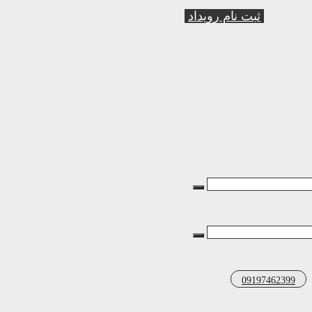
ثبت نام رویداد
09197462399