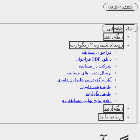
09197462399
خانه
تیکت پشتیبانی
زیگورات
رویداد شماره ۲ زیگوآرت
فراخوان مسابقه
دانلود PDF فراخوان
شرکت در مسابقه
ارسال شیت های مسابقه
آثار برگزیده مرحله اول داوری
بیانیه هیئت داوران
بیانیه زیگوآرت
اعلام نتایج نهایی مسابقه بام
زیگوآرت
ارتباط با ما