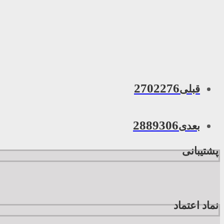
2702276
قبلی
2889306
بعدی
پشتیبانی
نماد اعتماد