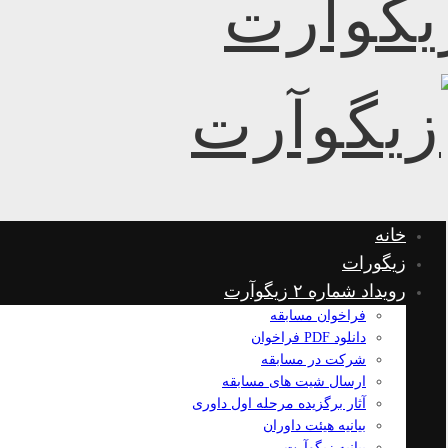
خانه
زیگورات
رویداد شماره ۲ زیگوآرت
فراخوان مسابقه
دانلود PDF فراخوان
شرکت در مسابقه
ارسال شیت های مسابقه
آثار برگزیده مرحله اول داوری
بیانیه هیئت داوران
بیانیه زیگوآرت