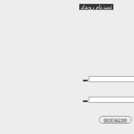
ثبت نام رویداد
09197462399