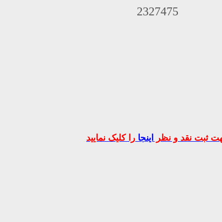
2327475
ت ثبت نقد و نظر
اینجا
را کلیک نمایید