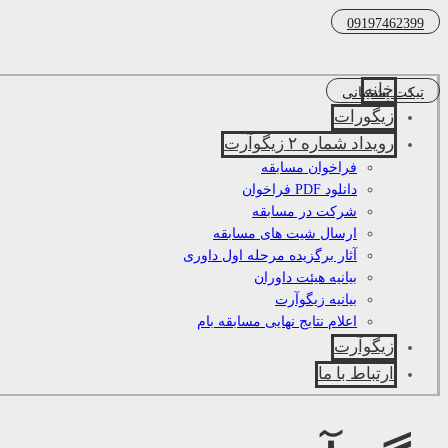
09197462399
خانه
تیکت پشتیبانی
زیگورات
رویداد شماره ۲ زیگوآرت
فراخوان مسابقه
دانلود PDF فراخوان
شرکت در مسابقه
ارسال شیت های مسابقه
آثار برگزیده مرحله اول داوری
بیانیه هیئت داوران
بیانیه زیگوآرت
اعلام نتایج نهایی مسابقه بام
زیگوآرت
ارتباط با ما