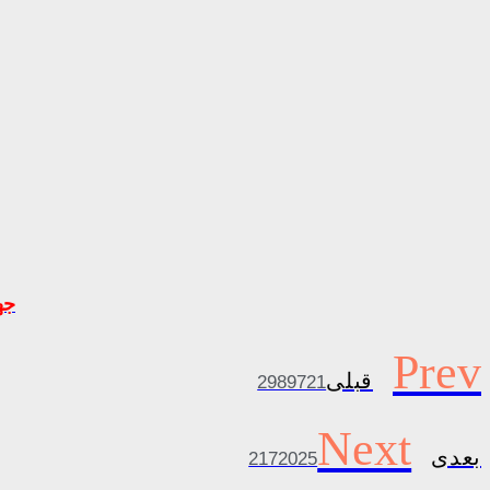
جه
Prev
قبلی
2989721
Next
بعدی
2172025