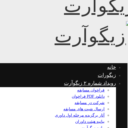
خانه
زیگورات
رویداد شماره ۲ زیگوآرت
فراخوان مسابقه
دانلود PDF فراخوان
شرکت در مسابقه
ارسال شیت های مسابقه
آثار برگزیده مرحله اول داوری
بیانیه هیئت داوران
بیانیه زیگوآرت