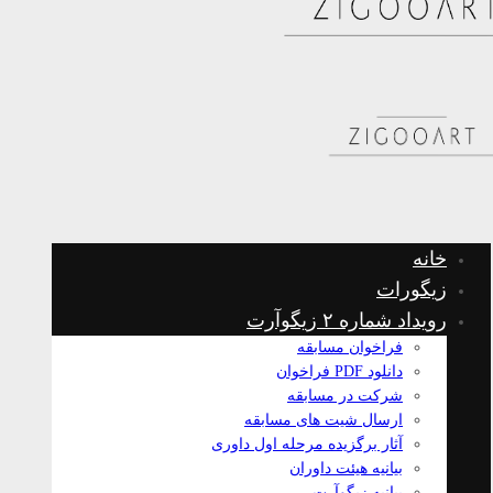
خانه
زیگورات
رویداد شماره ۲ زیگوآرت
فراخوان مسابقه
دانلود PDF فراخوان
شرکت در مسابقه
ارسال شیت های مسابقه
آثار برگزیده مرحله اول داوری
بیانیه هیئت داوران
بیانیه زیگوآرت