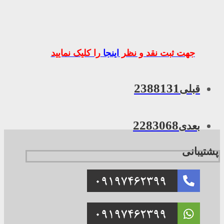
جهت ثبت نقد و نظر
اینجا
را کلیک نمایید
2388131
قبلی
2283068
بعدی
پشتیبانی