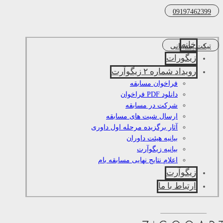
09197462399
خانه
تیکت پشتیبانی
زیگورات
رویداد شماره ۲ زیگوآرت
فراخوان مسابقه
دانلود PDF فراخوان
شرکت در مسابقه
ارسال شیت های مسابقه
آثار برگزیده مرحله اول داوری
بیانیه هیئت داوران
بیانیه زیگوآرت
اعلام نتایج نهایی مسابقه بام
زیگوآرت
ارتباط با ما