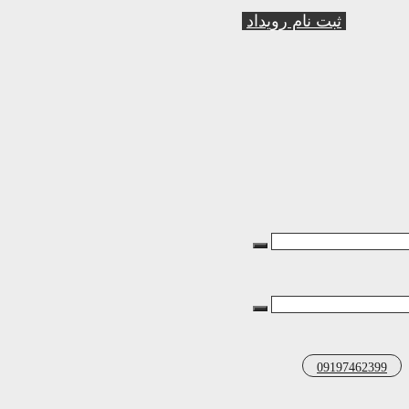
ثبت نام رویداد
09197462399