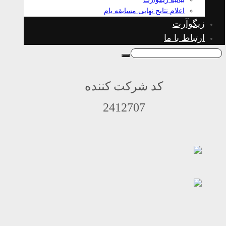
اعلام نتایج نهایی مسابقه بام
زیگوآرت
ارتباط با ما
کد شرکت کننده
2412707