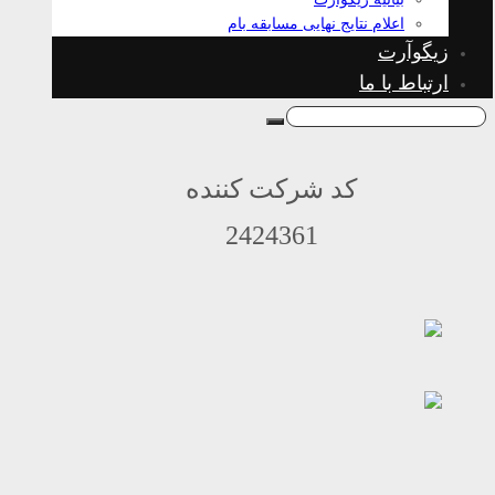
اعلام نتایج نهایی مسابقه بام
زیگوآرت
ارتباط با ما
کد شرکت کننده
2424361