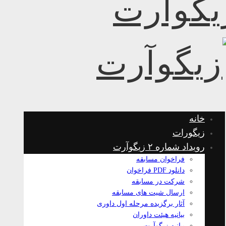
خانه
زیگورات
رویداد شماره ۲ زیگوآرت
فراخوان مسابقه
دانلود PDF فراخوان
شرکت در مسابقه
ارسال شیت های مسابقه
آثار برگزیده مرحله اول داوری
بیانیه هیئت داوران
بیانیه زیگوآرت