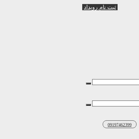
ثبت نام رویداد
09197462399