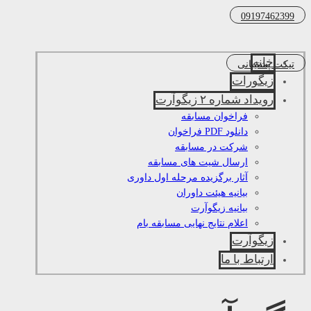
09197462399
خانه
تیکت پشتیبانی
زیگورات
رویداد شماره ۲ زیگوآرت
فراخوان مسابقه
دانلود PDF فراخوان
شرکت در مسابقه
ارسال شیت های مسابقه
آثار برگزیده مرحله اول داوری
بیانیه هیئت داوران
بیانیه زیگوآرت
اعلام نتایج نهایی مسابقه بام
زیگوآرت
ارتباط با ما