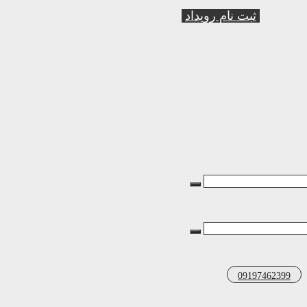
ثبت نام رویداد
09197462399