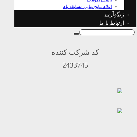
اعلام نتایج نهایی مسابقه بام
زیگوآرت
ارتباط با ما
کد شرکت کننده
2433745