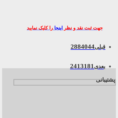
جهت ثبت نقد و نظر
اینجا
را کلیک نمایید
2884044
قبلی
2413181
بعدی
پشتیبانی