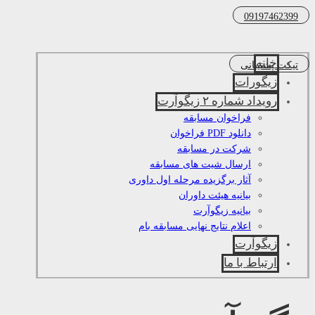
09197462399
خانه
تیکت پشتیبانی
زیگورات
رویداد شماره ۲ زیگوآرت
فراخوان مسابقه
دانلود PDF فراخوان
شرکت در مسابقه
ارسال شیت های مسابقه
آثار برگزیده مرحله اول داوری
بیانیه هیئت داوران
بیانیه زیگوآرت
اعلام نتایج نهایی مسابقه بام
زیگوآرت
ارتباط با ما