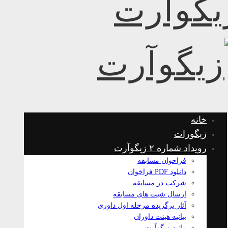
خانه
زیگورات
رویداد شماره ۲ زیگوآرت
فراخوان مسابقه
دانلود PDF فراخوان
شرکت در مسابقه
ارسال شیت های مسابقه
آثار برگزیده مرحله اول داوری
بیانیه هیئت داوران
بیانیه زیگوآرت