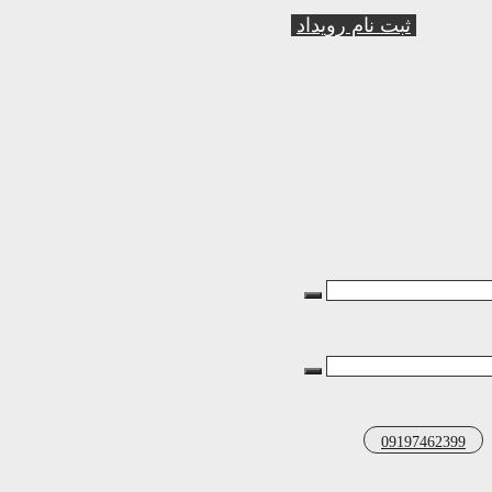
ثبت نام رویداد
09197462399