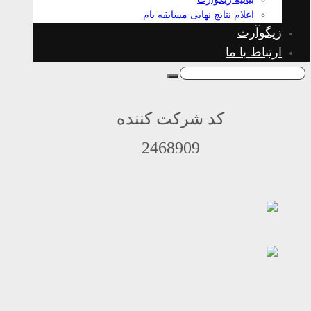
اعلام نتایج نهایی مسابقه بام
زیگوآرت
ارتباط با ما
کد شرکت کننده
2468909