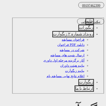
09197462399
خانه
تیکت پشتیبانی
زیگورات
رویداد شماره ۲ زیگوآرت
فراخوان مسابقه
دانلود PDF فراخوان
شرکت در مسابقه
ارسال شیت های مسابقه
آثار برگزیده مرحله اول داوری
بیانیه هیئت داوران
بیانیه زیگوآرت
اعلام نتایج نهایی مسابقه بام
زیگوآرت
ارتباط با ما