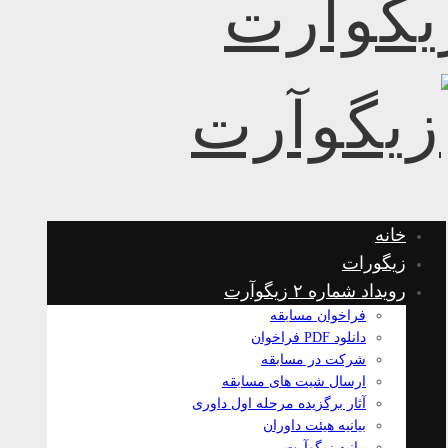
خانه
زیگورات
رویداد شماره ۲ زیگوآرت
فراخوان مسابقه
دانلود PDF فراخوان
شرکت در مسابقه
ارسال شیت های مسابقه
آثار برگزیده مرحله اول داوری
بیانیه هیئت داوران
بیانیه زیگوآرت