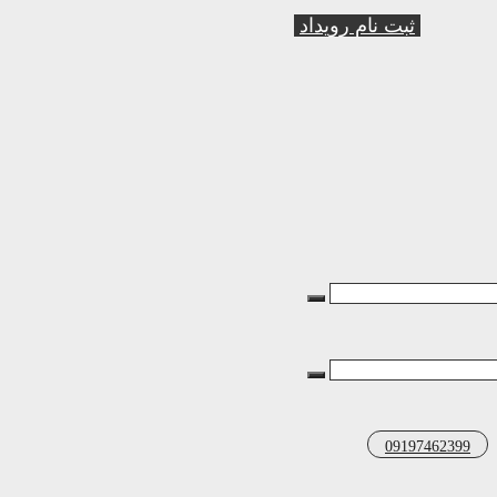
ثبت نام رویداد
09197462399