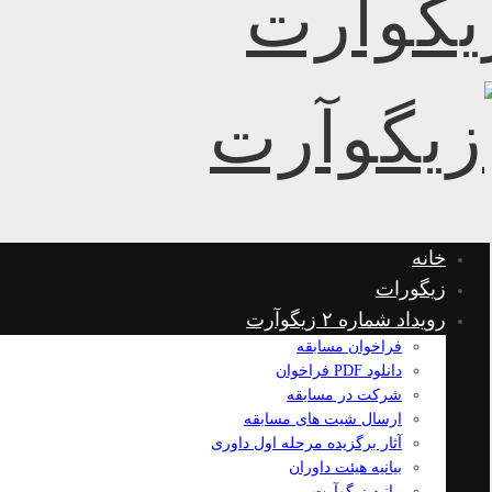
خانه
زیگورات
رویداد شماره ۲ زیگوآرت
فراخوان مسابقه
دانلود PDF فراخوان
شرکت در مسابقه
ارسال شیت های مسابقه
آثار برگزیده مرحله اول داوری
بیانیه هیئت داوران
بیانیه زیگوآرت