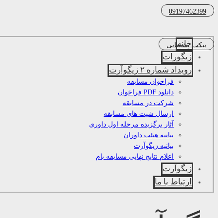
09197462399
خانه
تیکت پشتیبانی
زیگورات
رویداد شماره ۲ زیگوآرت
فراخوان مسابقه
دانلود PDF فراخوان
شرکت در مسابقه
ارسال شیت های مسابقه
آثار برگزیده مرحله اول داوری
بیانیه هیئت داوران
بیانیه زیگوآرت
اعلام نتایج نهایی مسابقه بام
زیگوآرت
ارتباط با ما