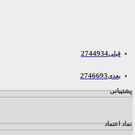
2744934
قبلی
2746693
بعدی
پشتیبانی
نماد اعتماد