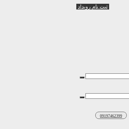
ثبت نام رویداد
09197462399