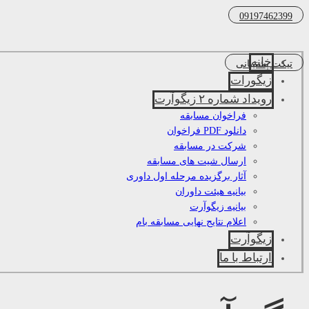
09197462399
خانه
تیکت پشتیبانی
زیگورات
رویداد شماره ۲ زیگوآرت
فراخوان مسابقه
دانلود PDF فراخوان
شرکت در مسابقه
ارسال شیت های مسابقه
آثار برگزیده مرحله اول داوری
بیانیه هیئت داوران
بیانیه زیگوآرت
اعلام نتایج نهایی مسابقه بام
زیگوآرت
ارتباط با ما