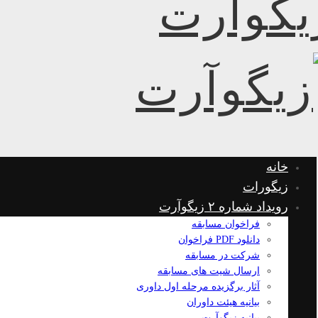
خانه
زیگورات
رویداد شماره ۲ زیگوآرت
فراخوان مسابقه
دانلود PDF فراخوان
شرکت در مسابقه
ارسال شیت های مسابقه
آثار برگزیده مرحله اول داوری
بیانیه هیئت داوران
بیانیه زیگوآرت