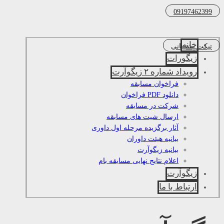
09197462399
خانه
تیکت پشتیبانی
زیگورات
رویداد شماره ۲ زیگوآرت
فراخوان مسابقه
دانلود PDF فراخوان
شرکت در مسابقه
ارسال شیت های مسابقه
آثار برگزیده مرحله اول داوری
بیانیه هیئت داوران
بیانیه زیگوآرت
اعلام نتایج نهایی مسابقه بام
زیگوآرت
ارتباط با ما