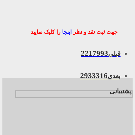
جهت ثبت نقد و نظر
اینجا
را کلیک نمایید
2217993
قبلی
2933316
بعدی
پشتیبانی