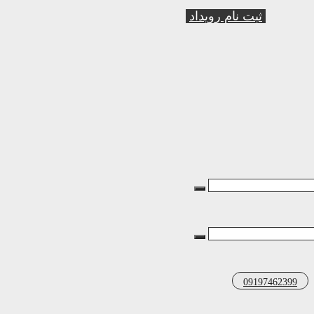
ثبت نام رویداد
09197462399