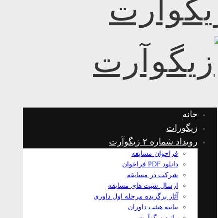
خانه
زیگورات
رویداد شماره ۲ زیگوآرت
فراخوان مسابقه
دانلود PDF فراخوان
شرکت در مسابقه
ارسال شیت های مسابقه
آثار برگزیده مرحله اول داوری
بیانیه هیئت داوران
بیانیه زیگوآرت