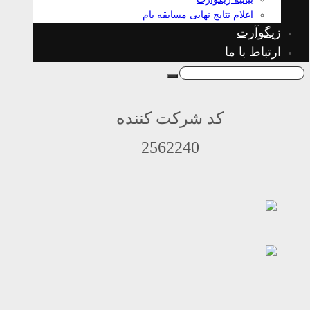
اعلام نتایج نهایی مسابقه بام
زیگوآرت
ارتباط با ما
کد شرکت کننده
2562240