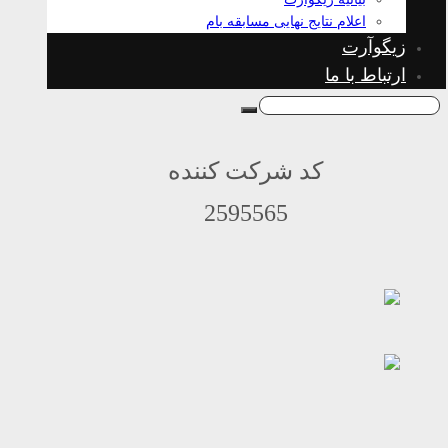
اعلام نتایج نهایی مسابقه بام
زیگوآرت
ارتباط با ما
کد شرکت کننده
2595565