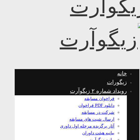
خانه
زیگورات
رویداد شماره ۲ زیگوآرت
فراخوان مسابقه
دانلود PDF فراخوان
شرکت در مسابقه
ارسال شیت های مسابقه
آثار برگزیده مرحله اول داوری
بیانیه هیئت داوران
بیانیه زیگوآرت