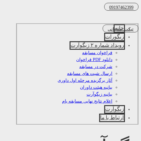
09197462399
خانه
تیکت پشتیبانی
زیگورات
رویداد شماره ۲ زیگوآرت
فراخوان مسابقه
دانلود PDF فراخوان
شرکت در مسابقه
ارسال شیت های مسابقه
آثار برگزیده مرحله اول داوری
بیانیه هیئت داوران
بیانیه زیگوآرت
اعلام نتایج نهایی مسابقه بام
زیگوآرت
ارتباط با ما