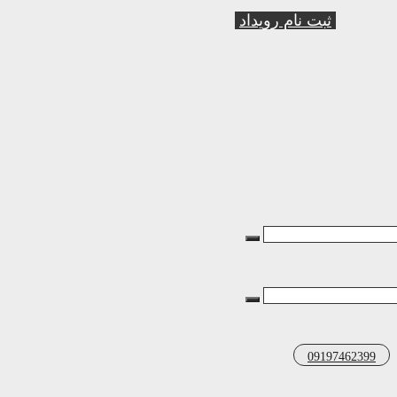
ثبت نام رویداد
09197462399