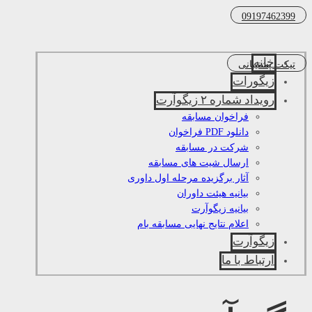
09197462399
خانه
تیکت پشتیبانی
زیگورات
رویداد شماره ۲ زیگوآرت
فراخوان مسابقه
دانلود PDF فراخوان
شرکت در مسابقه
ارسال شیت های مسابقه
آثار برگزیده مرحله اول داوری
بیانیه هیئت داوران
بیانیه زیگوآرت
اعلام نتایج نهایی مسابقه بام
زیگوآرت
ارتباط با ما