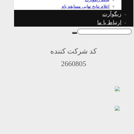
اعلام نتایج نهایی مسابقه بام
زیگوآرت
ارتباط با ما
کد شرکت کننده
2660805