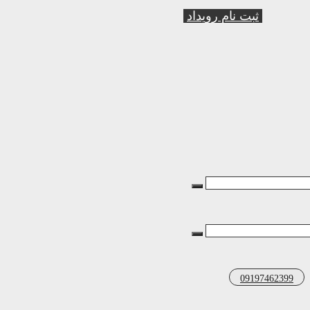
ثبت نام رویداد
09197462399