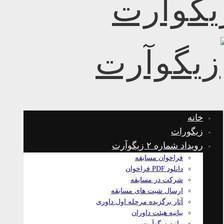
خانه
زیگورات
رویداد شماره ۲ زیگوآرت
فراخوان مسابقه
دانلود PDF فراخوان
شرکت در مسابقه
ارسال شیت های مسابقه
آثار برگزیده مرحله اول داوری
بیانیه هیئت داوران
بیانیه زیگوآرت