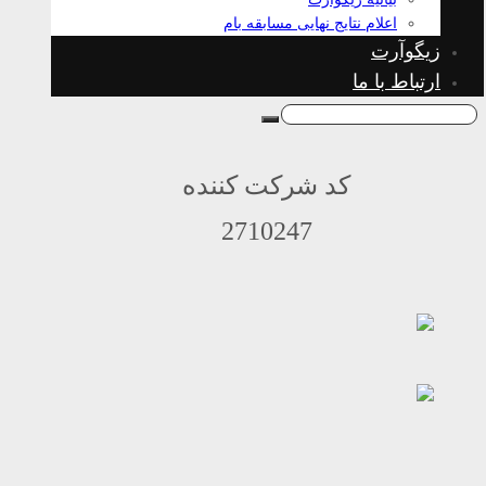
اعلام نتایج نهایی مسابقه بام
زیگوآرت
ارتباط با ما
کد شرکت کننده
2710247