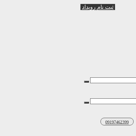
ثبت نام رویداد
09197462399