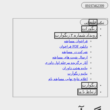
09197462399
خانه
تیکت پشتیبانی
زیگورات
رویداد شماره ۲ زیگوآرت
فراخوان مسابقه
دانلود PDF فراخوان
شرکت در مسابقه
ارسال شیت های مسابقه
آثار برگزیده مرحله اول داوری
بیانیه هیئت داوران
بیانیه زیگوآرت
اعلام نتایج نهایی مسابقه بام
زیگوآرت
ارتباط با ما