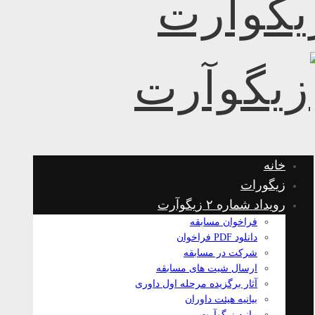
خانه
زیگورات
رویداد شماره ۲ زیگوآرت
فراخوان مسابقه
دانلود PDF فراخوان
شرکت در مسابقه
ارسال شیت های مسابقه
آثار برگزیده مرحله اول داوری
بیانیه هیئت داوران
بیانیه زیگوآرت