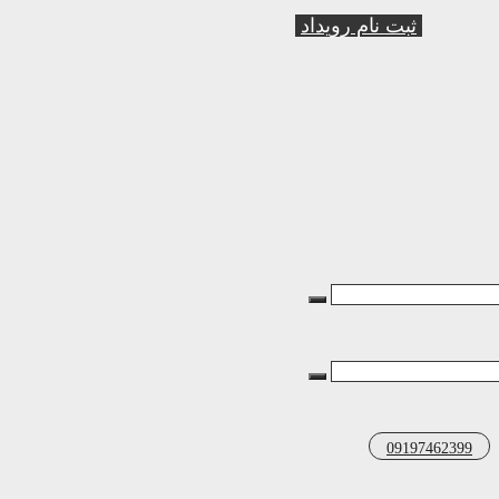
ثبت نام رویداد
09197462399