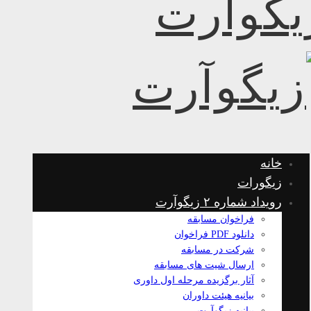
خانه
زیگورات
رویداد شماره ۲ زیگوآرت
فراخوان مسابقه
دانلود PDF فراخوان
شرکت در مسابقه
ارسال شیت های مسابقه
آثار برگزیده مرحله اول داوری
بیانیه هیئت داوران
بیانیه زیگوآرت