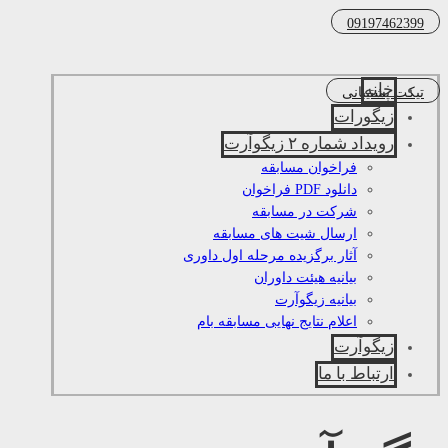
09197462399
خانه
تیکت پشتیبانی
زیگورات
رویداد شماره ۲ زیگوآرت
فراخوان مسابقه
دانلود PDF فراخوان
شرکت در مسابقه
ارسال شیت های مسابقه
آثار برگزیده مرحله اول داوری
بیانیه هیئت داوران
بیانیه زیگوآرت
اعلام نتایج نهایی مسابقه بام
زیگوآرت
ارتباط با ما