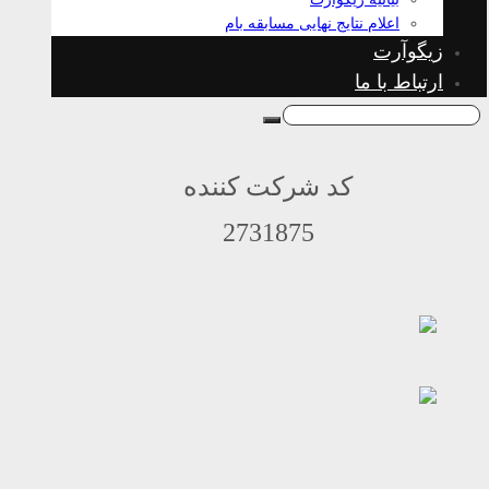
اعلام نتایج نهایی مسابقه بام
زیگوآرت
ارتباط با ما
کد شرکت کننده
2731875