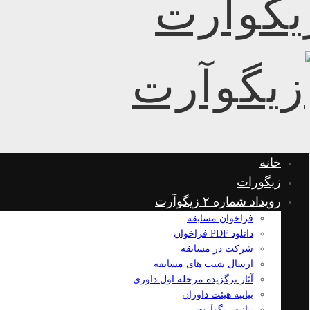
خانه
زیگورات
رویداد شماره ۲ زیگوآرت
فراخوان مسابقه
دانلود PDF فراخوان
شرکت در مسابقه
ارسال شیت های مسابقه
آثار برگزیده مرحله اول داوری
بیانیه هیئت داوران
بیانیه زیگوآرت