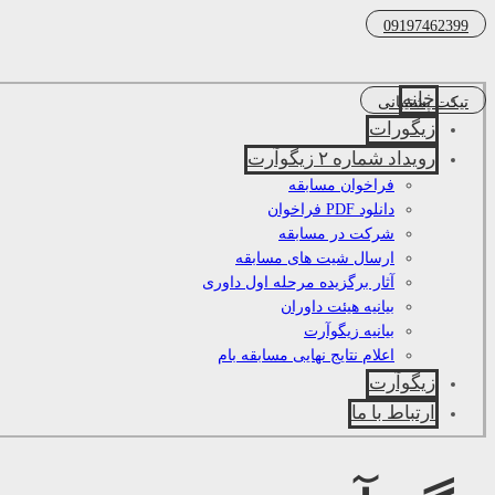
09197462399
خانه
تیکت پشتیبانی
زیگورات
رویداد شماره ۲ زیگوآرت
فراخوان مسابقه
دانلود PDF فراخوان
شرکت در مسابقه
ارسال شیت های مسابقه
آثار برگزیده مرحله اول داوری
بیانیه هیئت داوران
بیانیه زیگوآرت
اعلام نتایج نهایی مسابقه بام
زیگوآرت
ارتباط با ما