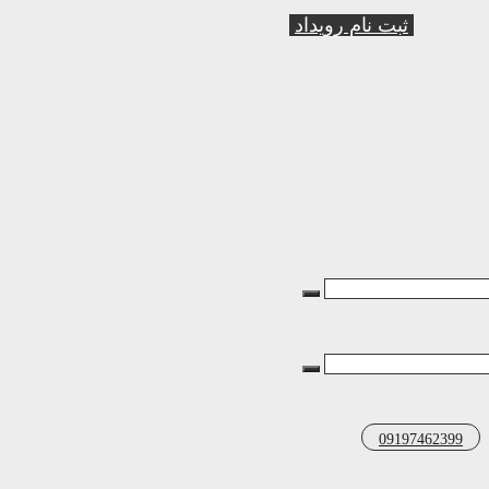
ثبت نام رویداد
09197462399