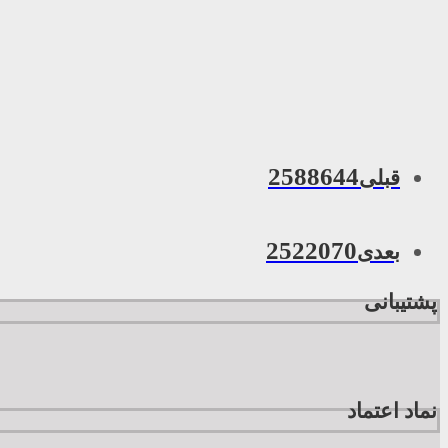
2588644
قبلی
2522070
بعدی
پشتیبانی
نماد اعتماد