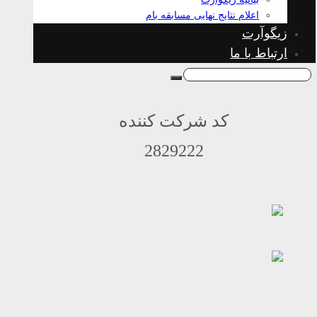
اعلام نتایج نهایی مسابقه بام
زیگوآرت
ارتباط با ما
کد شرکت کننده
2829222