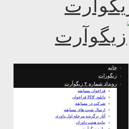
خانه
زیگورات
رویداد شماره ۲ زیگوآرت
فراخوان مسابقه
دانلود PDF فراخوان
شرکت در مسابقه
ارسال شیت های مسابقه
آثار برگزیده مرحله اول داوری
بیانیه هیئت داوران
بیانیه زیگوآرت