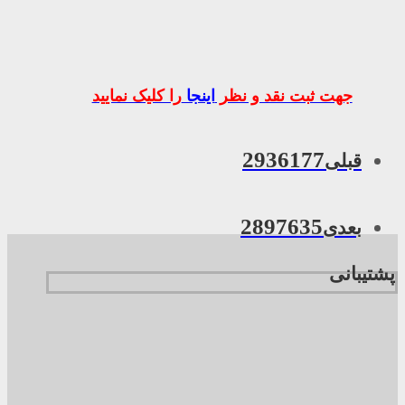
جهت ثبت نقد و نظر
اینجا
را کلیک نمایید
2936177
قبلی
2897635
بعدی
پشتیبانی