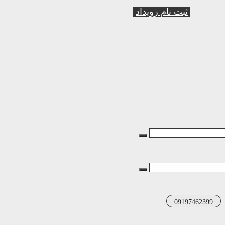
ثبت نام رویداد
09197462399