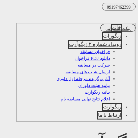
09197462399
خانه
تیکت پشتیبانی
زیگورات
رویداد شماره ۲ زیگوآرت
فراخوان مسابقه
دانلود PDF فراخوان
شرکت در مسابقه
ارسال شیت های مسابقه
آثار برگزیده مرحله اول داوری
بیانیه هیئت داوران
بیانیه زیگوآرت
اعلام نتایج نهایی مسابقه بام
زیگوآرت
ارتباط با ما