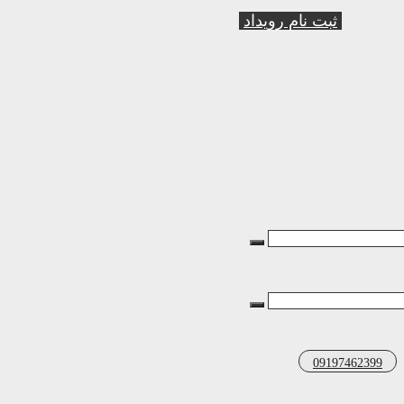
ثبت نام رویداد
09197462399