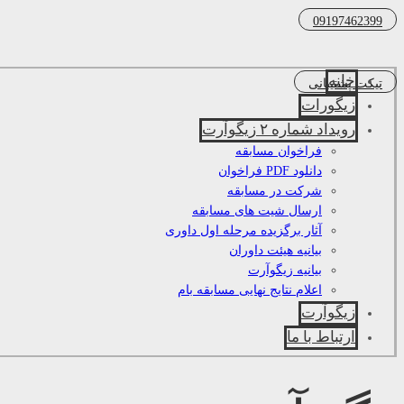
09197462399
خانه
تیکت پشتیبانی
زیگورات
رویداد شماره ۲ زیگوآرت
فراخوان مسابقه
دانلود PDF فراخوان
شرکت در مسابقه
ارسال شیت های مسابقه
آثار برگزیده مرحله اول داوری
بیانیه هیئت داوران
بیانیه زیگوآرت
اعلام نتایج نهایی مسابقه بام
زیگوآرت
ارتباط با ما