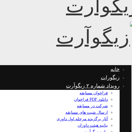
خانه
زیگورات
رویداد شماره ۲ زیگوآرت
فراخوان مسابقه
دانلود PDF فراخوان
شرکت در مسابقه
ارسال شیت های مسابقه
آثار برگزیده مرحله اول داوری
بیانیه هیئت داوران
بیانیه زیگوآرت