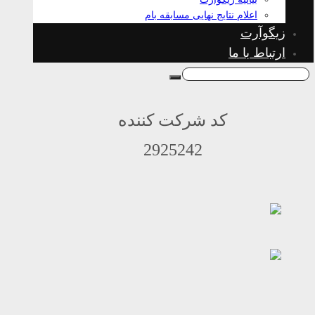
اعلام نتایج نهایی مسابقه بام
زیگوآرت
ارتباط با ما
کد شرکت کننده
2925242