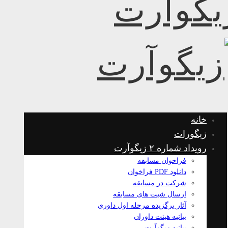
خانه
زیگورات
رویداد شماره ۲ زیگوآرت
فراخوان مسابقه
دانلود PDF فراخوان
شرکت در مسابقه
ارسال شیت های مسابقه
آثار برگزیده مرحله اول داوری
بیانیه هیئت داوران
بیانیه زیگوآرت