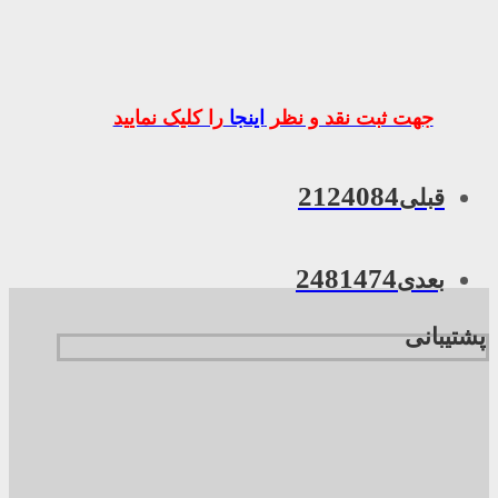
جهت ثبت نقد و نظر
اینجا
را کلیک نمایید
2124084
قبلی
2481474
بعدی
پشتیبانی