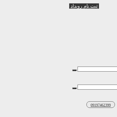
ثبت نام رویداد
09197462399