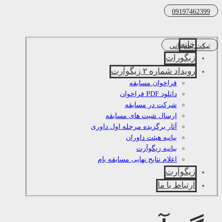
09197462399
خانه
تیکت پشتیبانی
زیگورات
رویداد شماره ۲ زیگوآرت
فراخوان مسابقه
دانلود PDF فراخوان
شرکت در مسابقه
ارسال شیت های مسابقه
آثار برگزیده مرحله اول داوری
بیانیه هیئت داوران
بیانیه زیگوآرت
اعلام نتایج نهایی مسابقه بام
زیگوآرت
ارتباط با ما