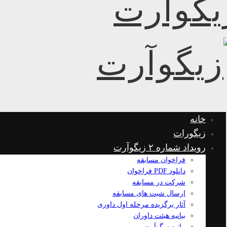
خانه
زیگورات
رویداد شماره ۲ زیگوآرت
فراخوان مسابقه
دانلود PDF فراخوان
شرکت در مسابقه
ارسال شیت های مسابقه
آثار برگزیده مرحله اول داوری
بیانیه هیئت داوران
بیانیه زیگوآرت