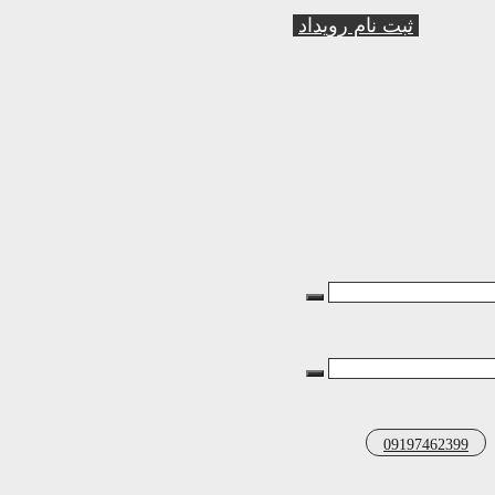
ثبت نام رویداد
09197462399