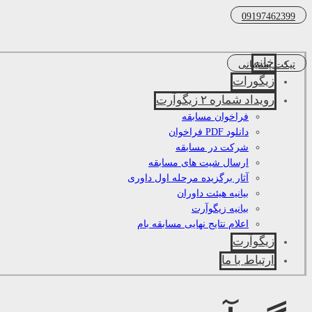
09197462399
خانه
تیکت پشتیبانی
زیگورات
رویداد شماره ۲ زیگوآرت
فراخوان مسابقه
دانلود PDF فراخوان
شرکت در مسابقه
ارسال شیت های مسابقه
آثار برگزیده مرحله اول داوری
بیانیه هیئت داوران
بیانیه زیگوآرت
اعلام نتایج نهایی مسابقه بام
زیگوآرت
ارتباط با ما