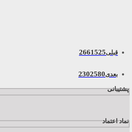
2661525
قبلی
2302580
بعدی
پشتیبانی
نماد اعتماد