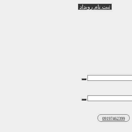
ثبت نام رویداد
09197462399