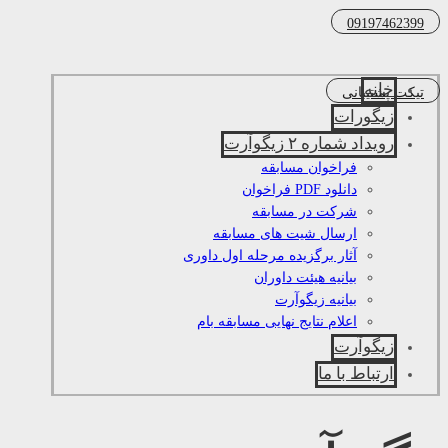
09197462399
خانه
تیکت پشتیبانی
زیگورات
رویداد شماره ۲ زیگوآرت
فراخوان مسابقه
دانلود PDF فراخوان
شرکت در مسابقه
ارسال شیت های مسابقه
آثار برگزیده مرحله اول داوری
بیانیه هیئت داوران
بیانیه زیگوآرت
اعلام نتایج نهایی مسابقه بام
زیگوآرت
ارتباط با ما