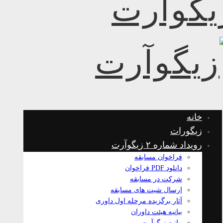
خانه
زیگورات
رویداد شماره ۲ زیگوآرت
فراخوان مسابقه
دانلود PDF فراخوان
شرکت در مسابقه
ارسال شیت های مسابقه
آثار برگزیده مرحله اول داوری
بیانیه هیئت داوران
بیانیه زیگوآرت