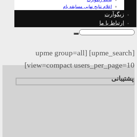
اعلام نتایج نهایی مسابقه بام
زیگوآرت
ارتباط با ما
[upme_search] [upme group=all
view=compact users_per_page=10]
پشتیبانی