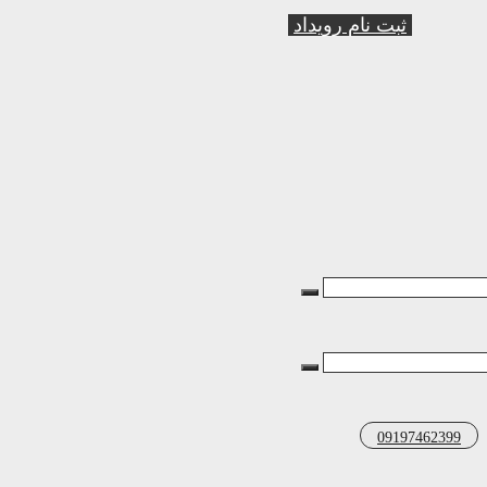
ثبت نام رویداد
09197462399