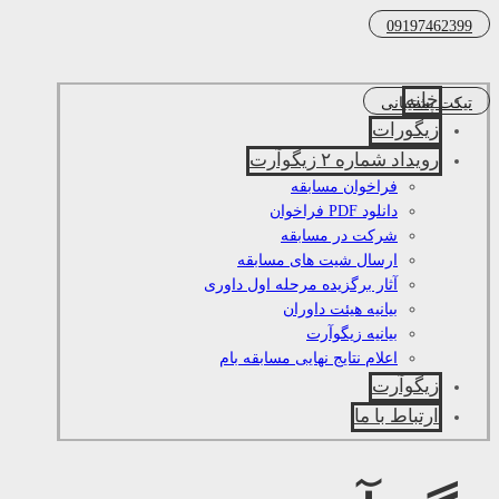
09197462399
خانه
تیکت پشتیبانی
زیگورات
رویداد شماره ۲ زیگوآرت
فراخوان مسابقه
دانلود PDF فراخوان
شرکت در مسابقه
ارسال شیت های مسابقه
آثار برگزیده مرحله اول داوری
بیانیه هیئت داوران
بیانیه زیگوآرت
اعلام نتایج نهایی مسابقه بام
زیگوآرت
ارتباط با ما