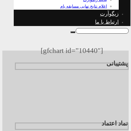
اعلام نتایج نهایی مسابقه بام
زیگوآرت
ارتباط با ما
[gfchart id=”10440″]
پشتیبانی
نماد اعتماد