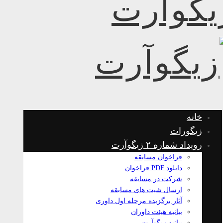
خانه
زیگورات
رویداد شماره ۲ زیگوآرت
فراخوان مسابقه
دانلود PDF فراخوان
شرکت در مسابقه
ارسال شیت های مسابقه
آثار برگزیده مرحله اول داوری
بیانیه هیئت داوران
بیانیه زیگوآرت