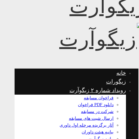
خانه
زیگورات
رویداد شماره ۲ زیگوآرت
فراخوان مسابقه
دانلود PDF فراخوان
شرکت در مسابقه
ارسال شیت های مسابقه
آثار برگزیده مرحله اول داوری
بیانیه هیئت داوران
بیانیه زیگوآرت