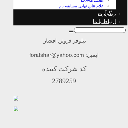
اعلام نتایج نهایی مسابقه بام
زیگوآرت
ارتباط با ما
نیلوفر فروتن افشار
ایمیل: forafshar@yahoo.com
کد شرکت کننده
2789259