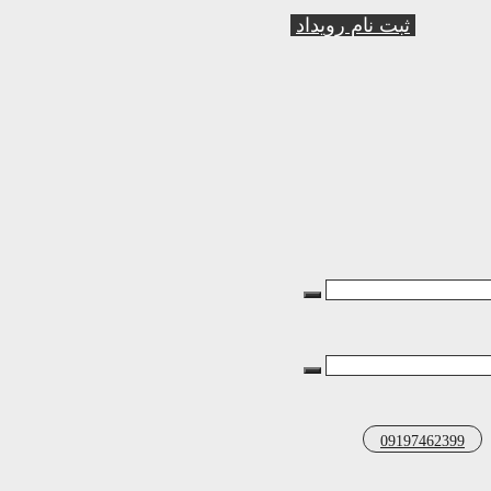
ثبت نام رویداد
09197462399