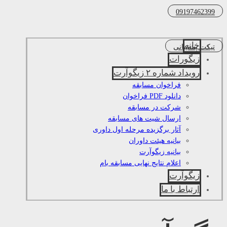
09197462399
خانه
تیکت پشتیبانی
زیگورات
رویداد شماره ۲ زیگوآرت
فراخوان مسابقه
دانلود PDF فراخوان
شرکت در مسابقه
ارسال شیت های مسابقه
آثار برگزیده مرحله اول داوری
بیانیه هیئت داوران
بیانیه زیگوآرت
اعلام نتایج نهایی مسابقه بام
زیگوآرت
ارتباط با ما