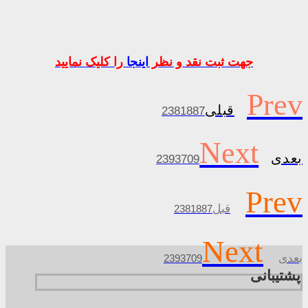
جهت ثبت نقد و نظر
اینجا
را کلیک نمایید
Prev
قبلی
2381887
Next
بعدی
2393709
Prev
قبل
2381887
Next
بعدی
2393709
پشتیبانی