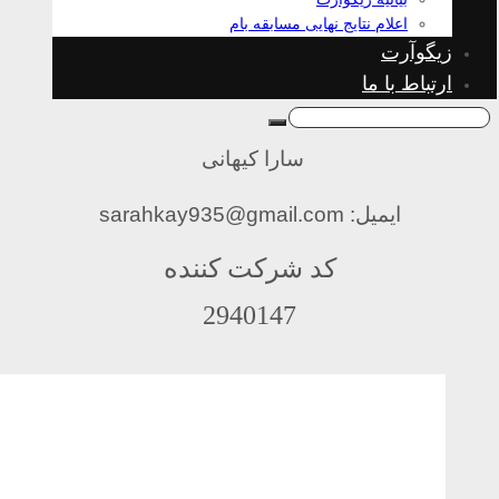
اعلام نتایج نهایی مسابقه بام
زیگوآرت
ارتباط با ما
سارا کیهانی
ایمیل: sarahkay935@gmail.com
کد شرکت کننده
2940147