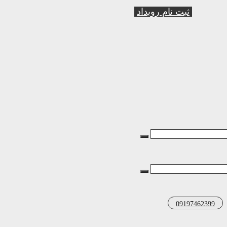
ثبت نام رویداد
09197462399