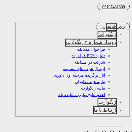
09197462399
خانه
تیکت پشتیبانی
زیگورات
رویداد شماره ۲ زیگوآرت
فراخوان مسابقه
دانلود PDF فراخوان
شرکت در مسابقه
ارسال شیت های مسابقه
آثار برگزیده مرحله اول داوری
بیانیه هیئت داوران
بیانیه زیگوآرت
اعلام نتایج نهایی مسابقه بام
زیگوآرت
ارتباط با ما