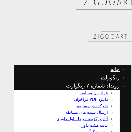
خانه
زیگورات
رویداد شماره ۲ زیگوآرت
فراخوان مسابقه
دانلود PDF فراخوان
شرکت در مسابقه
ارسال شیت های مسابقه
آثار برگزیده مرحله اول داوری
بیانیه هیئت داوران
بیانیه زیگوآرت