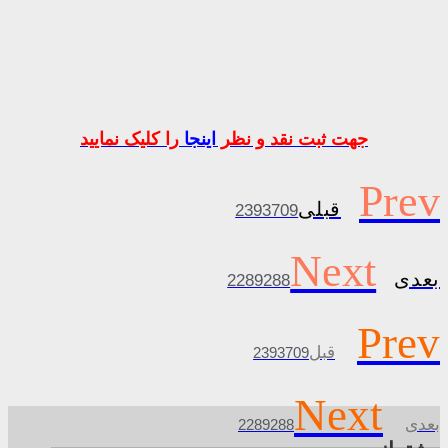
جهت ثبت نقد و نظر
اینجا
را کلیک نمایید
Prev
قبلی
2393709
Next
بعدی
2289288
Prev
قبل
2393709
Next
بعدی
2289288