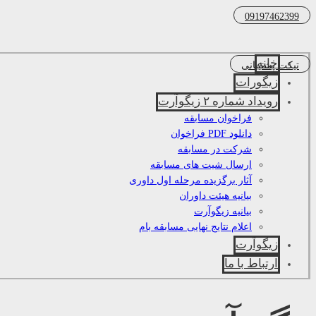
09197462399
خانه
تیکت پشتیبانی
زیگورات
رویداد شماره ۲ زیگوآرت
فراخوان مسابقه
دانلود PDF فراخوان
شرکت در مسابقه
ارسال شیت های مسابقه
آثار برگزیده مرحله اول داوری
بیانیه هیئت داوران
بیانیه زیگوآرت
اعلام نتایج نهایی مسابقه بام
زیگوآرت
ارتباط با ما