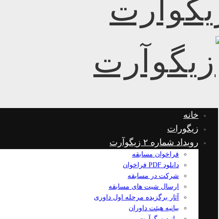
خانه
زیگورات
رویداد شماره ۲ زیگوآرت
فراخوان مسابقه
دانلود PDF فراخوان
شرکت در مسابقه
ارسال شیت های مسابقه
آثار برگزیده مرحله اول داوری
بیانیه هیئت داوران
بیانیه زیگوآرت