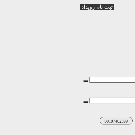
ثبت نام رویداد
09197462399