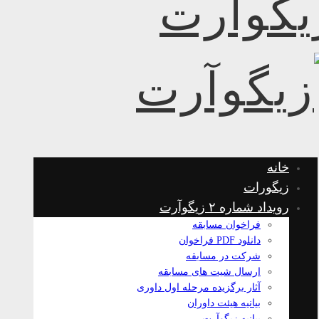
خانه
زیگورات
رویداد شماره ۲ زیگوآرت
فراخوان مسابقه
دانلود PDF فراخوان
شرکت در مسابقه
ارسال شیت های مسابقه
آثار برگزیده مرحله اول داوری
بیانیه هیئت داوران
بیانیه زیگوآرت