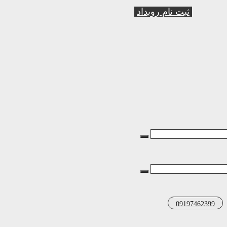
ثبت نام رویداد
09197462399