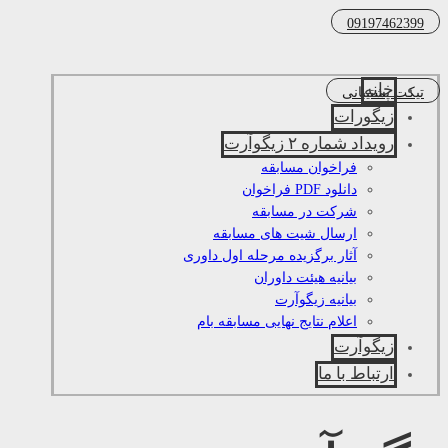
09197462399
خانه
تیکت پشتیبانی
زیگورات
رویداد شماره ۲ زیگوآرت
فراخوان مسابقه
دانلود PDF فراخوان
شرکت در مسابقه
ارسال شیت های مسابقه
آثار برگزیده مرحله اول داوری
بیانیه هیئت داوران
بیانیه زیگوآرت
اعلام نتایج نهایی مسابقه بام
زیگوآرت
ارتباط با ما