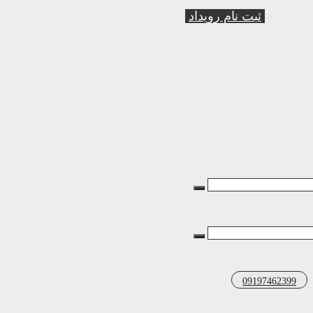
ثبت نام رویداد
09197462399