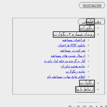
09197462399
خانه
تیکت پشتیبانی
زیگورات
رویداد شماره ۲ زیگوآرت
فراخوان مسابقه
دانلود PDF فراخوان
شرکت در مسابقه
ارسال شیت های مسابقه
آثار برگزیده مرحله اول داوری
بیانیه هیئت داوران
بیانیه زیگوآرت
اعلام نتایج نهایی مسابقه بام
زیگوآرت
ارتباط با ما