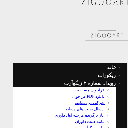
خانه
زیگورات
رویداد شماره ۲ زیگوآرت
فراخوان مسابقه
دانلود PDF فراخوان
شرکت در مسابقه
ارسال شیت های مسابقه
آثار برگزیده مرحله اول داوری
بیانیه هیئت داوران
بیانیه زیگوآرت