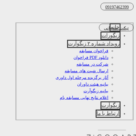
09197462399
خانه
تیکت پشتیبانی
زیگورات
رویداد شماره ۲ زیگوآرت
فراخوان مسابقه
دانلود PDF فراخوان
شرکت در مسابقه
ارسال شیت های مسابقه
آثار برگزیده مرحله اول داوری
بیانیه هیئت داوران
بیانیه زیگوآرت
اعلام نتایج نهایی مسابقه بام
زیگوآرت
ارتباط با ما