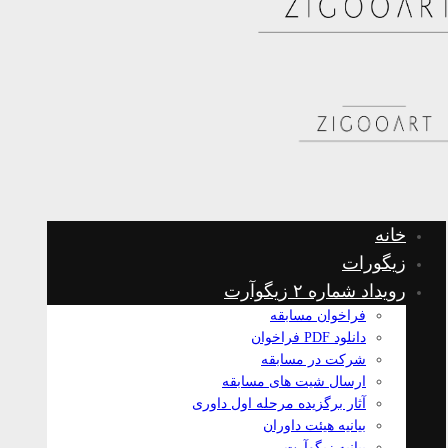
خانه
زیگورات
رویداد شماره ۲ زیگوآرت
فراخوان مسابقه
دانلود PDF فراخوان
شرکت در مسابقه
ارسال شیت های مسابقه
آثار برگزیده مرحله اول داوری
بیانیه هیئت داوران
بیانیه زیگوآرت