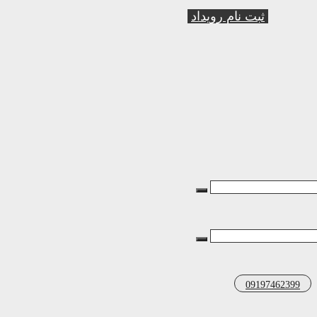
ثبت نام رویداد
09197462399