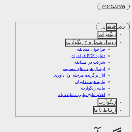
09197462399
خانه
تیکت پشتیبانی
زیگورات
رویداد شماره ۲ زیگوآرت
فراخوان مسابقه
دانلود PDF فراخوان
شرکت در مسابقه
ارسال شیت های مسابقه
آثار برگزیده مرحله اول داوری
بیانیه هیئت داوران
بیانیه زیگوآرت
اعلام نتایج نهایی مسابقه بام
زیگوآرت
ارتباط با ما