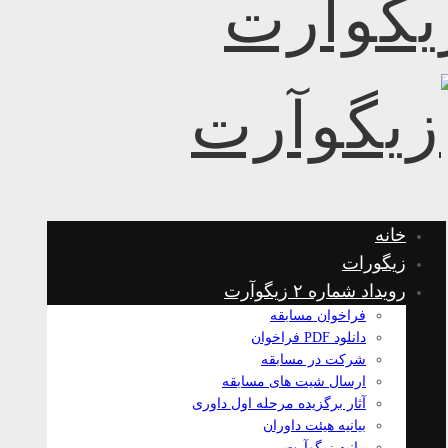
خانه
زیگورات
رویداد شماره ۲ زیگوآرت
فراخوان مسابقه
دانلود PDF فراخوان
شرکت در مسابقه
ارسال شیت های مسابقه
آثار برگزیده مرحله اول داوری
بیانیه هیئت داوران
بیانیه زیگوآرت