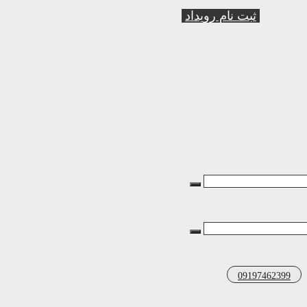
ثبت نام رویداد
09197462399