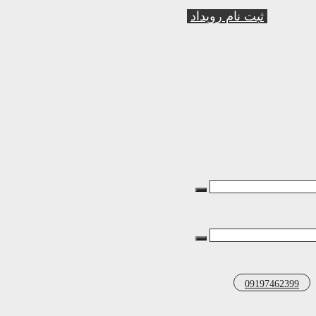
ثبت نام رویداد
09197462399