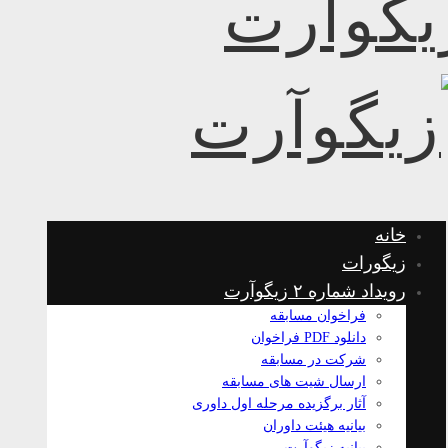
خانه
زیگورات
رویداد شماره ۲ زیگوآرت
فراخوان مسابقه
دانلود PDF فراخوان
شرکت در مسابقه
ارسال شیت های مسابقه
آثار برگزیده مرحله اول داوری
بیانیه هیئت داوران
بیانیه زیگوآرت