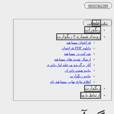
09197462399
خانه
تیکت پشتیبانی
زیگورات
رویداد شماره ۲ زیگوآرت
فراخوان مسابقه
دانلود PDF فراخوان
شرکت در مسابقه
ارسال شیت های مسابقه
آثار برگزیده مرحله اول داوری
بیانیه هیئت داوران
بیانیه زیگوآرت
اعلام نتایج نهایی مسابقه بام
زیگوآرت
ارتباط با ما