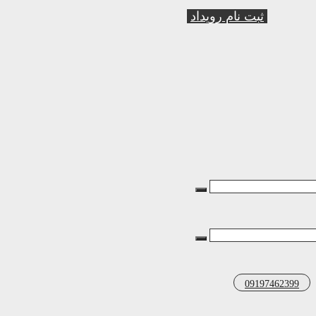
ثبت نام رویداد
09197462399