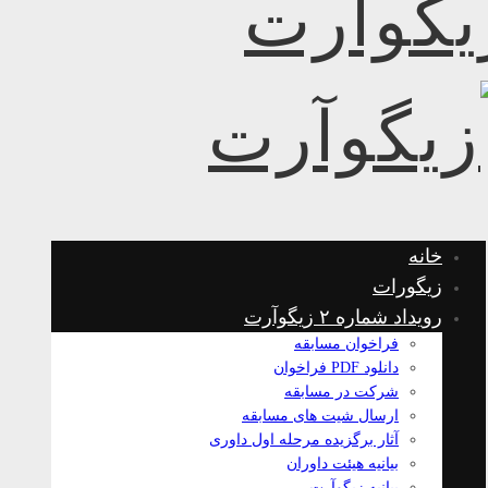
خانه
زیگورات
رویداد شماره ۲ زیگوآرت
فراخوان مسابقه
دانلود PDF فراخوان
شرکت در مسابقه
ارسال شیت های مسابقه
آثار برگزیده مرحله اول داوری
بیانیه هیئت داوران
بیانیه زیگوآرت