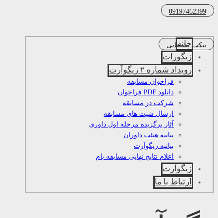
09197462399
خانه
تیکت پشتیبانی
زیگورات
رویداد شماره ۲ زیگوآرت
فراخوان مسابقه
دانلود PDF فراخوان
شرکت در مسابقه
ارسال شیت های مسابقه
آثار برگزیده مرحله اول داوری
بیانیه هیئت داوران
بیانیه زیگوآرت
اعلام نتایج نهایی مسابقه بام
زیگوآرت
ارتباط با ما