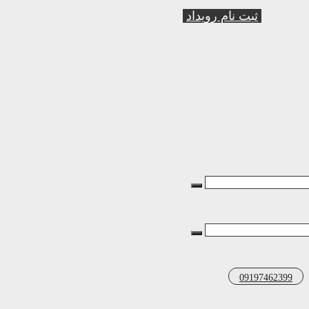
ثبت نام رویداد
09197462399