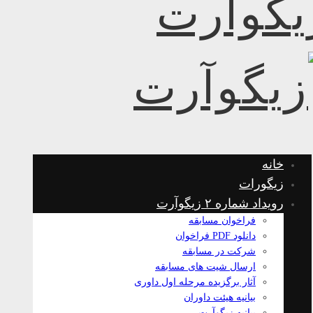
خانه
زیگورات
رویداد شماره ۲ زیگوآرت
فراخوان مسابقه
دانلود PDF فراخوان
شرکت در مسابقه
ارسال شیت های مسابقه
آثار برگزیده مرحله اول داوری
بیانیه هیئت داوران
بیانیه زیگوآرت