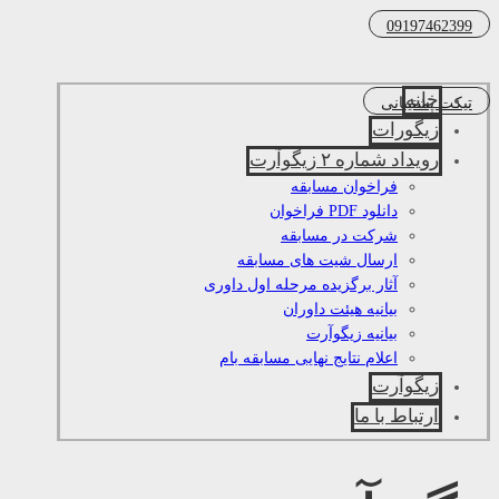
09197462399
خانه
تیکت پشتیبانی
زیگورات
رویداد شماره ۲ زیگوآرت
فراخوان مسابقه
دانلود PDF فراخوان
شرکت در مسابقه
ارسال شیت های مسابقه
آثار برگزیده مرحله اول داوری
بیانیه هیئت داوران
بیانیه زیگوآرت
اعلام نتایج نهایی مسابقه بام
زیگوآرت
ارتباط با ما